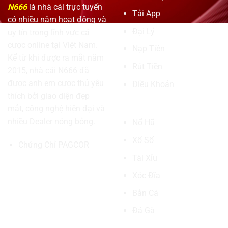
N666
là nhà cái trực tuyến
Tải App
có nhiều năm hoạt động và
Đại Lý
uy tín trong lĩnh vực cá
cược online tại Việt Nam.
Nạp Tiền
Kể từ khi được ra mắt năm
Rút Tiền
2015, nhà cái N666 đã
được anh em cược thủ yêu
Điều Khoản
thích bởi giao diện đẹp
mắt, công nghệ hiện đại và
nhiều Dealer nóng bỏng.
Nổ Hũ
Xổ Số
Chứng Chỉ PAGCOR
Tài Xỉu
Xóc Đĩa
Bắn Cá
Đá Gà