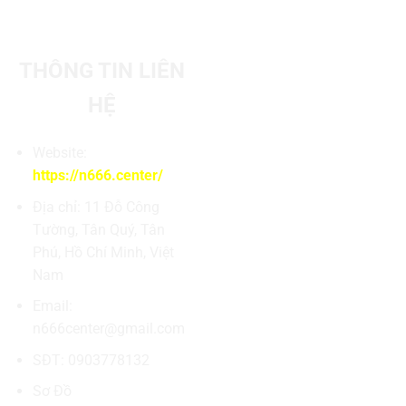
THÔNG TIN LIÊN
HỆ
Website:
https://n666.center/
Địa chỉ: 11 Đỗ Công
Tường, Tân Quý, Tân
Phú, Hồ Chí Minh, Việt
Nam
Email:
n666center@gmail.com
SĐT: 0903778132
Sơ Đồ