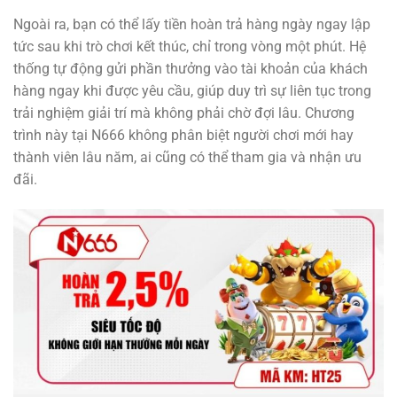
Ngoài ra, bạn có thể lấy tiền hoàn trả hàng ngày ngay lập
tức sau khi trò chơi kết thúc, chỉ trong vòng một phút. Hệ
thống tự động gửi phần thưởng vào tài khoản của khách
hàng ngay khi được yêu cầu, giúp duy trì sự liên tục trong
trải nghiệm giải trí mà không phải chờ đợi lâu. Chương
trình này tại N666 không phân biệt người chơi mới hay
thành viên lâu năm, ai cũng có thể tham gia và nhận ưu
đãi.