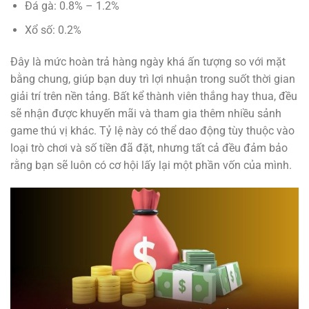
Đá gà: 0.8% – 1.2%
Xổ số: 0.2%
Đây là mức hoàn trả hàng ngày khá ấn tượng so với mặt
bằng chung, giúp bạn duy trì lợi nhuận trong suốt thời gian
giải trí trên nền tảng. Bất kể thành viên thắng hay thua, đều
sẽ nhận được khuyến mãi và tham gia thêm nhiều sảnh
game thú vị khác. Tỷ lệ này có thể dao động tùy thuộc vào
loại trò chơi và số tiền đã đặt, nhưng tất cả đều đảm bảo
rằng bạn sẽ luôn có cơ hội lấy lại một phần vốn của mình.