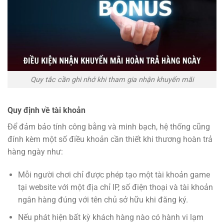
Quy tắc cần ghi nhớ khi tham gia nhận khuyến mãi
Quy định về tài khoản
Để đảm bảo tính công bằng và minh bạch, hệ thống cũng
đính kèm một số điều khoản cần thiết khi thương hoàn trả
hàng ngày như:
Mỗi người chơi chỉ được phép tạo một tài khoản game
tại website với một địa chỉ IP, số điện thoại và tài khoản
ngân hàng đúng với tên chủ sở hữu khi đăng ký.
Nếu phát hiện bất kỳ khách hàng nào có hành vi lạm